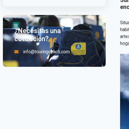
Sum
enc
Situ
habi
¿Necesitas una
arte
cotización?
hoga
info@touringcoach.com