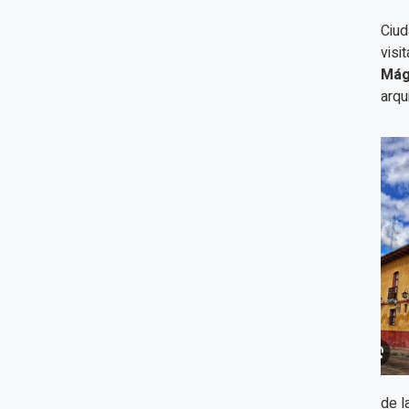
Ciud
visi
Mág
arqu
de l