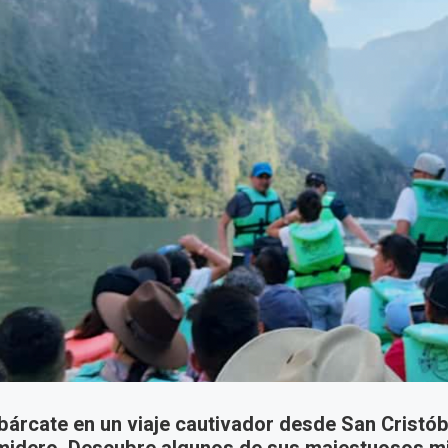
árcate en un viaje cautivador desde San Cristób