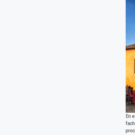
En e
fach
proc