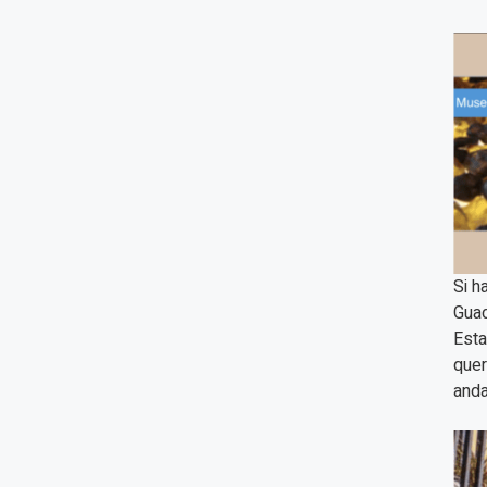
Si h
Guad
Esta
quer
anda