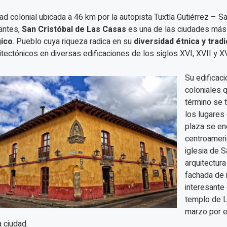
ad colonial ubicada a 46 km por la autopista Tuxtla Gutiérrez – 
tantes,
San Cristóbal de Las Casas
es una de las ciudades más
ico
. Pueblo cuya riqueza radica en su
diversidad étnica y tradi
itectónicos en diversas edificaciones de los siglos XVI, XVII y XV
Su edificaci
coloniales q
término se 
los lugares 
plaza se enc
centroameric
iglesia de S
arquitectura
fachada de 
interesante
templo de L
marzo por e
a ciudad.