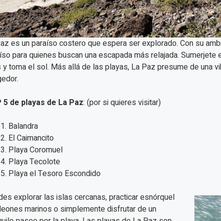
az es un paraíso costero que espera ser explorado. Con su ambi
íso para quienes buscan una escapada más relajada. Sumerjete en l
s y toma el sol. Más allá de las playas, La Paz presume de una vi
edor.
 5 de playas de La Paz
: (por si quieres visitar)
Balandra
El Caimancito
Playa Coromuel
Playa Tecolote
Playa el Tesoro Escondido
es explorar las islas cercanas, practicar esnórquel
leones marinos o simplemente disfrutar de un
quilo paseo por la playa. Las playas de La Paz son