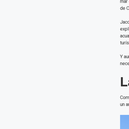
mar 
de C
Jacq
expl
acua
turí
Y au
nece
L
Como
un a