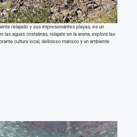
ente relajado y sus impresionantes playas, es un
as aguas cristalinas, relajate en la arena, explora las
brante cultura local, delicioso marisco y un ambiente