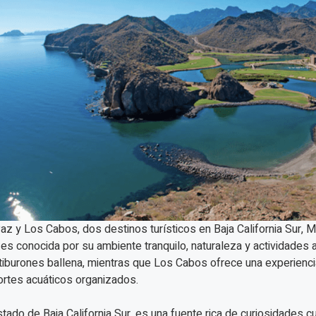
az y Los Cabos, dos destinos turísticos en Baja California Sur, M
es conocida por su ambiente tranquilo, naturaleza y actividades a
tiburones ballena, mientras que Los Cabos ofrece una experiencia
rtes acuáticos organizados.
stado de Baja California Sur, es una fuente rica de curiosidades c