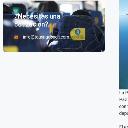
¿Necesitas una
cotización?
info@touringcoach.com
La P
Paz 
con 
depo
El e