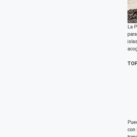
La P
para
isla
acog
TOP
Pued
con 
tran