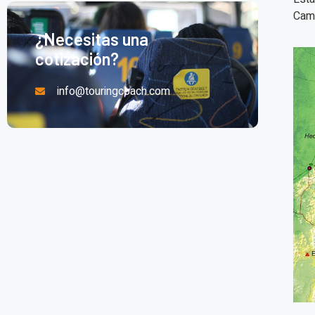
Cam
¿Necesitas una
cotización?
info@touringcoach.com