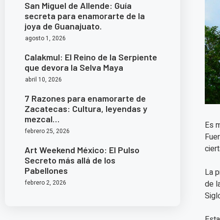
San Miguel de Allende: Guía
secreta para enamorarte de la
joya de Guanajuato.
agosto 1, 2026
Calakmul: El Reino de la Serpiente
que devora la Selva Maya
abril 10, 2026
7 Razones para enamorarte de
Zacatecas: Cultura, leyendas y
mezcal…
Es m
febrero 25, 2026
Fuer
cier
Art Weekend México: El Pulso
Secreto más allá de los
Pabellones
La p
de l
febrero 2, 2026
Sigl
Esta