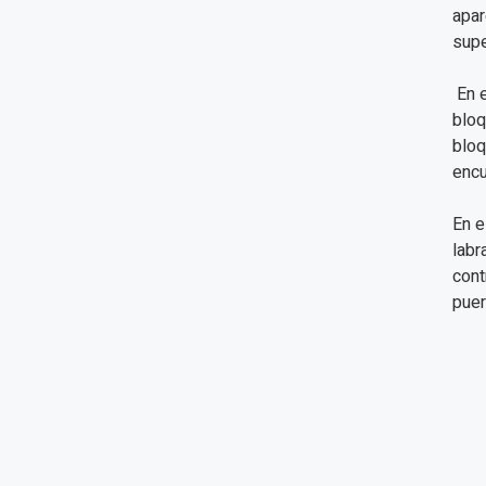
apar
supe
En e
bloq
bloq
encu
En e
labr
cont
puer