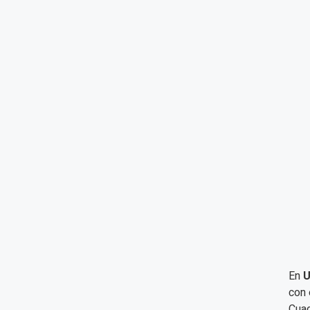
En
U
con 
Cuad