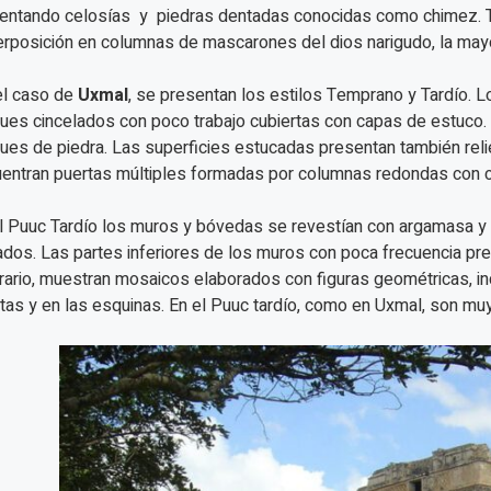
entando celosías y piedras dentadas conocidas como chimez. Ta
rposición en columnas de mascarones del dios narigudo, la mayor
l caso de
Uxmal
, se presentan los estilos Temprano y Tardío. 
ues cincelados con poco trabajo cubiertas con capas de estuco.
ues de piedra. Las superficies estucadas presentan también rel
entran puertas múltiples formadas por columnas redondas con c
l Puuc Tardío los muros y bóvedas se revestían con argamasa y
ados. Las partes inferiores de los muros con poca frecuencia pre
rario, muestran mosaicos elaborados con figuras geométricas, i
tas y en las esquinas. En el Puuc tardío, como en Uxmal, son mu