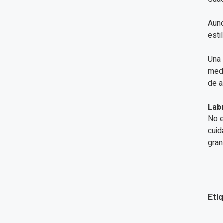
Aunq
esti
Una 
medi
de a
Lab
No e
cuid
gran
Eti