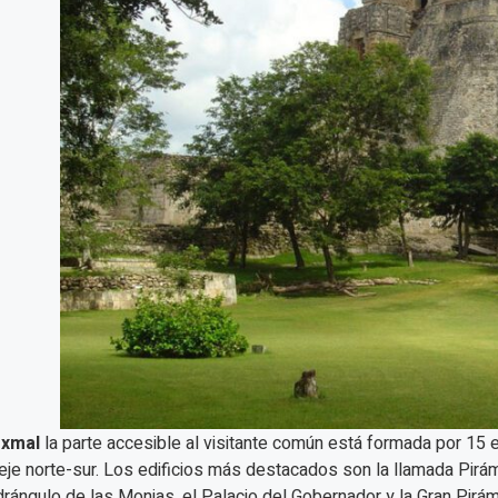
xmal
la parte accesible al visitante común está formada por 15 e
eje norte-sur. Los edificios más destacados son la llamada Pirám
rángulo de las Monjas, el Palacio del Gobernador y la Gran Pirám