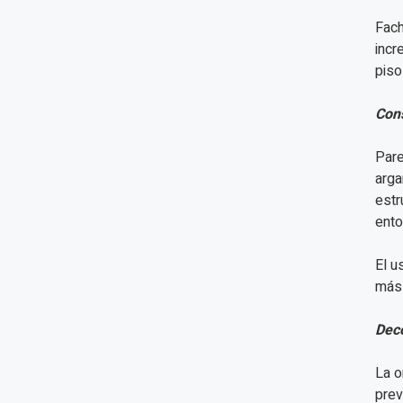
Fach
incr
piso
Cons
Pare
arga
estr
ento
El u
más 
Deco
La o
prev