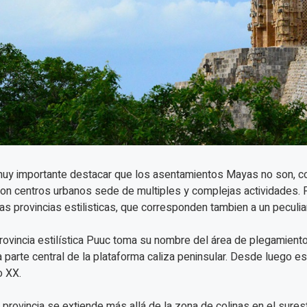
uy importante destacar que los asentamientos Mayas no son, co
on centros urbanos sede de multiples y complejas actividades. P
tas provincias estilisticas, que corresponden tambien a un peculi
rovincia estilística Puuc toma su nombre del área de plegamie
a parte central de la plataforma caliza peninsular. Desde luego 
o XX.
 provincia se extiende más allá de la zona de colinas en el sure