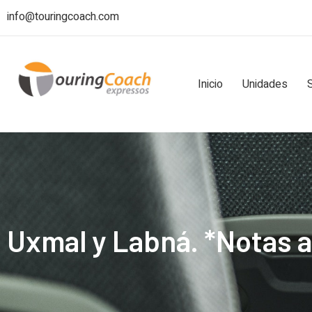
info@touringcoach.com
Inicio
Unidades
Uxmal y Labná. *Notas a