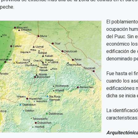
peche.
El poblamiento
ocupación huma
del Puuc. Sin 
económico los 
edificación de 
denominado pe
Fue hasta el fi
cuando los as
edificaciónes 
dicha se inicia
La identificaci
caracteristicas
Arquitectónica